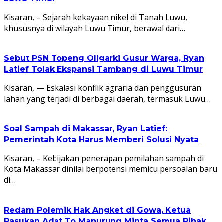
Kisaran, – Sejarah kekayaan nikel di Tanah Luwu,
khususnya di wilayah Luwu Timur, berawal dari…
Sebut PSN Topeng Oligarki Gusur Warga, Ryan
Latief Tolak Ekspansi Tambang di Luwu Timur
Kisaran, — Eskalasi konflik agraria dan penggusuran
lahan yang terjadi di berbagai daerah, termasuk Luwu…
Soal Sampah di Makassar, Ryan Latief:
Pemerintah Kota Harus Memberi Solusi Nyata
Kisaran, – Kebijakan penerapan pemilahan sampah di
Kota Makassar dinilai berpotensi memicu persoalan baru
di…
Redam Polemik Hak Angket di Gowa, Ketua
Pasukan Adat To Manurung Minta Semua Pihak