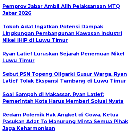
Pemprov Jabar Ambil Alih Pelaksanaan MTQ
Jabar 2026
Tokoh Adat Ingatkan Potensi Dampak
Lingkungan Pembangunan Kawasan Industri
Nikel IHIP di Luwu Timur
Ryan Latief Luruskan Sejarah Penemuan Nikel
Luwu Timur
Sebut PSN Topeng Oligarki Gusur Warga, Ryan
Latief Tolak Ekspansi Tambang di Luwu Timur
Soal Sampah di Makassar, Ryan Latief:
Pemerintah Kota Harus Memberi Solusi Nyata
Redam Polemik Hak Angket di Gowa, Ketua
Pasukan Adat To Manurung Minta Semua Pihak
Jaga Keharmonisan