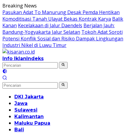
Langsung
Breaking News
ke
Pasukan Adat To Manurung Desak Pemda Hentikan
konten
Komoditisasi Tanah Ulayat Bekas Kontrak Karya
Balik
Kanan
Kecelakaan di Jalur Daendels
Berjalan Jauh:
Bandung-Yogyakarta Jalur Selatan
Tokoh Adat Soroti
Potensi Konflik Sosial dan Risiko Dampak Lingkungan
Industri Nikel di Luwu Timur
Info Iklan
Indeks
DKI Jakarta
Jawa
Sulawesi
Kalimantan
Maluku Papua
Bali