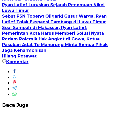
Ryan Latief Luruskan Sejarah Penemuan Nikel
Luwu Timur
Sebut PSN Topeng Oligarki Gusur Warga, Ryan
Latief Tolak Ekspansi Tambang di Luwu Timur
Soal Sampah di Makassar, Ryan Latief:
Pemerintah Kota Harus Memberi Solusi Nyata
Redam Polemik Hak Angket di Gowa, Ketua
Pasukan Adat To Manurung Minta Semua Pihak
Jaga Keharmonisan
Hilang
Pesawat
Komentar
Baca Juga