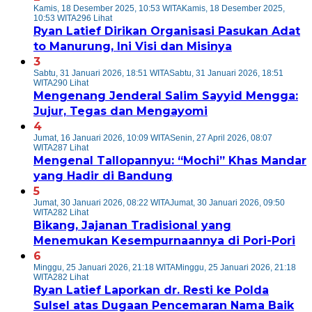
Kamis, 18 Desember 2025, 10:53 WITA
Kamis, 18 Desember 2025,
10:53 WITA
296 Lihat
Ryan Latief Dirikan Organisasi Pasukan Adat
to Manurung, Ini Visi dan Misinya
3
Sabtu, 31 Januari 2026, 18:51 WITA
Sabtu, 31 Januari 2026, 18:51
WITA
290 Lihat
Mengenang Jenderal Salim Sayyid Mengga:
Jujur, Tegas dan Mengayomi
4
Jumat, 16 Januari 2026, 10:09 WITA
Senin, 27 April 2026, 08:07
WITA
287 Lihat
Mengenal Tallopannyu: “Mochi” Khas Mandar
yang Hadir di Bandung
5
Jumat, 30 Januari 2026, 08:22 WITA
Jumat, 30 Januari 2026, 09:50
WITA
282 Lihat
Bikang, Jajanan Tradisional yang
Menemukan Kesempurnaannya di Pori-Pori
6
Minggu, 25 Januari 2026, 21:18 WITA
Minggu, 25 Januari 2026, 21:18
WITA
282 Lihat
Ryan Latief Laporkan dr. Resti ke Polda
Sulsel atas Dugaan Pencemaran Nama Baik