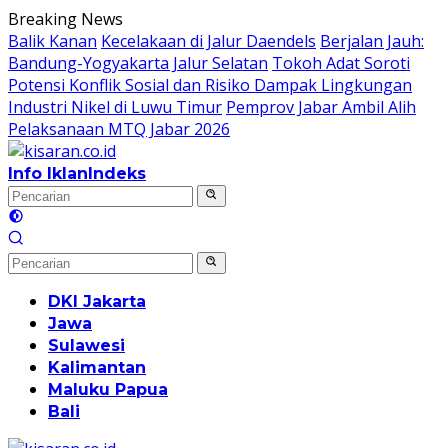
Langsung
Breaking News
ke
Balik Kanan
Kecelakaan di Jalur Daendels
Berjalan Jauh:
konten
Bandung-Yogyakarta Jalur Selatan
Tokoh Adat Soroti
Potensi Konflik Sosial dan Risiko Dampak Lingkungan
Industri Nikel di Luwu Timur
Pemprov Jabar Ambil Alih
Pelaksanaan MTQ Jabar 2026
Info Iklan
Indeks
DKI Jakarta
Jawa
Sulawesi
Kalimantan
Maluku Papua
Bali