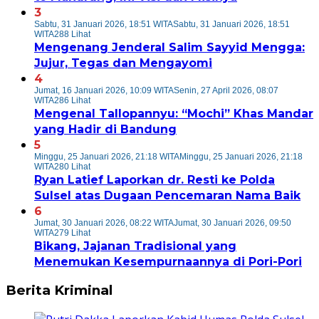
3
Sabtu, 31 Januari 2026, 18:51 WITA
Sabtu, 31 Januari 2026, 18:51
WITA
288 Lihat
Mengenang Jenderal Salim Sayyid Mengga:
Jujur, Tegas dan Mengayomi
4
Jumat, 16 Januari 2026, 10:09 WITA
Senin, 27 April 2026, 08:07
WITA
286 Lihat
Mengenal Tallopannyu: “Mochi” Khas Mandar
yang Hadir di Bandung
5
Minggu, 25 Januari 2026, 21:18 WITA
Minggu, 25 Januari 2026, 21:18
WITA
280 Lihat
Ryan Latief Laporkan dr. Resti ke Polda
Sulsel atas Dugaan Pencemaran Nama Baik
6
Jumat, 30 Januari 2026, 08:22 WITA
Jumat, 30 Januari 2026, 09:50
WITA
279 Lihat
Bikang, Jajanan Tradisional yang
Menemukan Kesempurnaannya di Pori-Pori
Berita Kriminal