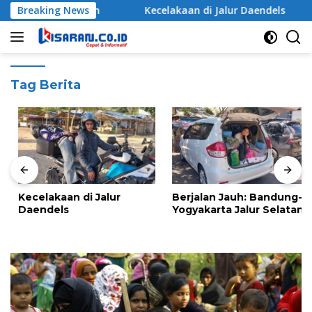
Langsung
Breaking News
Balik Kanan
Kecelakaan di Jalur Daendels
ke
konten
Tag Berita
Kecelakaan di Jalur
Berjalan Jauh: Bandung-
Daendels
Yogyakarta Jalur Selatan