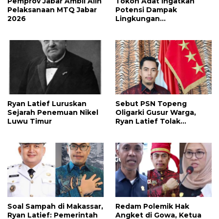
Pemprov Jabar Ambil Alih
Tokoh Adat Ingatkan
Pelaksanaan MTQ Jabar
Potensi Dampak
2026
Lingkungan
Pembangunan Kawasan
Industri Nikel IHIP di
Luwu Timur
Ryan Latief Luruskan
Sebut PSN Topeng
Sejarah Penemuan Nikel
Oligarki Gusur Warga,
Luwu Timur
Ryan Latief Tolak
Ekspansi Tambang di
Luwu Timur
Soal Sampah di Makassar,
Redam Polemik Hak
Ryan Latief: Pemerintah
Angket di Gowa, Ketua