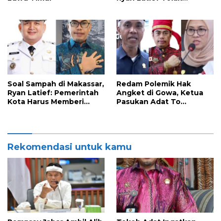
Ekspansi Tambang di
Luwu Timur
Soal Sampah di Makassar,
Redam Polemik Hak
Ryan Latief: Pemerintah
Angket di Gowa, Ketua
Kota Harus Memberi
Pasukan Adat To
Solusi Nyata
Manurung Minta Semua
Pihak Jaga Keharmonisan
Rekomendasi untuk kamu