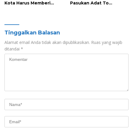
Kota Harus Memberi
Pasukan Adat To
Solusi Nyata
Manurung Minta Semua
Pihak Jaga Keharmonisan
Tinggalkan Balasan
Alamat email Anda tidak akan dipublikasikan.
Ruas yang wajib
ditandai
*