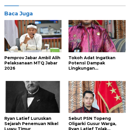
Baca Juga
Pemprov Jabar Ambil Alih
Tokoh Adat Ingatkan
Pelaksanaan MTQ Jabar
Potensi Dampak
2026
Lingkungan
Pembangunan Kawasan
Industri Nikel IHIP di
Luwu Timur
Ryan Latief Luruskan
Sebut PSN Topeng
Sejarah Penemuan Nikel
Oligarki Gusur Warga,
Luwu Timur
Ryan Latief Tolak