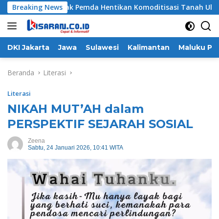
Langsung
ng Desak Pemda Hentikan Komoditisasi Tanah Ulayat Bekas K
Breaking News
ke
konten
DKI Jakarta
Jawa
Sulawesi
Kalimantan
Maluku Pa
Beranda
Literasi
Literasi
NIKAH MUT’AH dalam
PERSPEKTIF SEJARAH SOSIAL
Zeena
Sabtu, 24 Januari 2026, 10:41 WITA