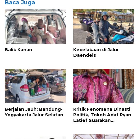
Baca Juga
Balik Kanan
Kecelakaan di Jalur
Daendels
Berjalan Jauh: Bandung-
Kritik Fenomena Dinasti
Yogyakarta Jalur Selatan
Politik, Tokoh Adat Ryan
Latief Suarakan
Reorientasi Sistem
Nusantara dan Otonomi
Mutlak