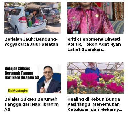
Berjalan Jauh: Bandung-
Kritik Fenomena Dinasti
Yogyakarta Jalur Selatan
Politik, Tokoh Adat Ryan
Latief Suarakan
Reorientasi Sistem
Nusantara dan Otonomi
Mutlak
Belajar Sukses Berumah
Healing di Kebun Bunga
Tangga dari Nabi Ibrahim
Pasirlangu, Menemukan
AS
Ketulusan dari Mekarnya
Bunga