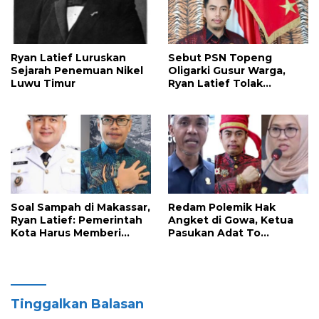
Ryan Latief Luruskan
Sebut PSN Topeng
Sejarah Penemuan Nikel
Oligarki Gusur Warga,
Luwu Timur
Ryan Latief Tolak
Ekspansi Tambang di
Luwu Timur
Soal Sampah di Makassar,
Redam Polemik Hak
Ryan Latief: Pemerintah
Angket di Gowa, Ketua
Kota Harus Memberi
Pasukan Adat To
Solusi Nyata
Manurung Minta Semua
Pihak Jaga Keharmonisan
Tinggalkan Balasan