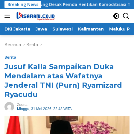
Langsung
at To Manurung Desak Pemda Hentikan Komoditisasi Tanah Ula
Breaking News
ke
konten
DKI Jakarta
Jawa
Sulawesi
Kalimantan
Maluku Pa
Beranda
Berita
Berita
Jusuf Kalla Sampaikan Duka
Mendalam atas Wafatnya
Jenderal TNI (Purn) Ryamizard
Ryacudu
Zeena
Minggu, 31 Mei 2026, 22:48 WITA