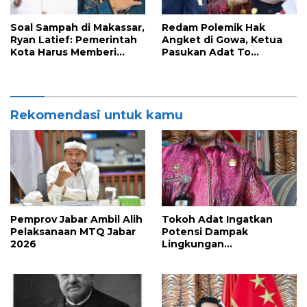
Soal Sampah di Makassar,
Redam Polemik Hak
Ryan Latief: Pemerintah
Angket di Gowa, Ketua
Kota Harus Memberi
Pasukan Adat To
Solusi Nyata
Manurung Minta Semua
Pihak Jaga Keharmonisan
Rekomendasi untuk kamu
Pemprov Jabar Ambil Alih
Tokoh Adat Ingatkan
Pelaksanaan MTQ Jabar
Potensi Dampak
2026
Lingkungan
Pembangunan Kawasan
Industri Nikel IHIP di
Luwu Timur