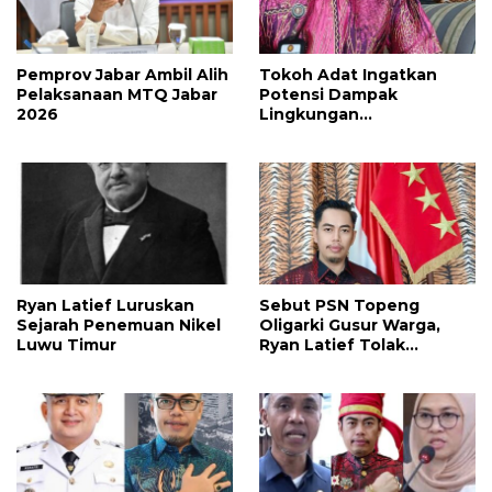
Pemprov Jabar Ambil Alih
Tokoh Adat Ingatkan
Pelaksanaan MTQ Jabar
Potensi Dampak
2026
Lingkungan
Pembangunan Kawasan
Industri Nikel IHIP di
Luwu Timur
Ryan Latief Luruskan
Sebut PSN Topeng
Sejarah Penemuan Nikel
Oligarki Gusur Warga,
Luwu Timur
Ryan Latief Tolak
Ekspansi Tambang di
Luwu Timur