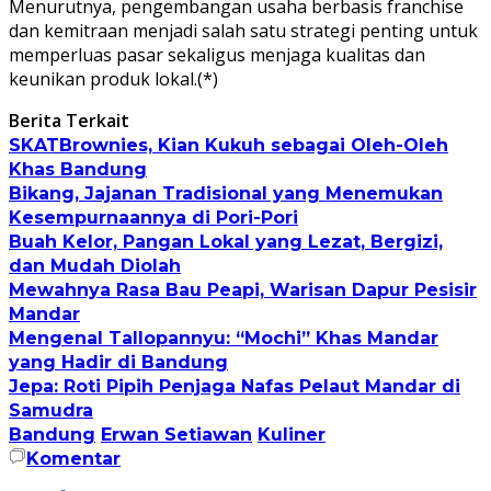
Menurutnya, pengembangan usaha berbasis franchise
dan kemitraan menjadi salah satu strategi penting untuk
memperluas pasar sekaligus menjaga kualitas dan
keunikan produk lokal.(*)
Berita Terkait
SKATBrownies, Kian Kukuh sebagai Oleh-Oleh
Khas Bandung
Bikang, Jajanan Tradisional yang Menemukan
Kesempurnaannya di Pori-Pori
Buah Kelor, Pangan Lokal yang Lezat, Bergizi,
dan Mudah Diolah
Mewahnya Rasa Bau Peapi, Warisan Dapur Pesisir
Mandar
Mengenal Tallopannyu: “Mochi” Khas Mandar
yang Hadir di Bandung
Jepa: Roti Pipih Penjaga Nafas Pelaut Mandar di
Samudra
Bandung
Erwan Setiawan
Kuliner
Komentar