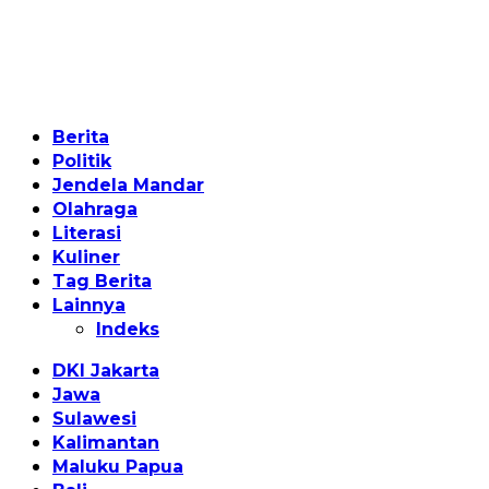
Home
Berita
Politik
Jendela Mandar
Olahraga
Literasi
Kuliner
Tag Berita
Lainnya
Indeks
DKI Jakarta
Jawa
Sulawesi
Kalimantan
Maluku Papua