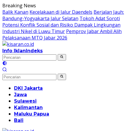
Langsung
Breaking News
ke
Balik Kanan
Kecelakaan di Jalur Daendels
Berjalan Jauh:
konten
Bandung-Yogyakarta Jalur Selatan
Tokoh Adat Soroti
Potensi Konflik Sosial dan Risiko Dampak Lingkungan
Industri Nikel di Luwu Timur
Pemprov Jabar Ambil Alih
Pelaksanaan MTQ Jabar 2026
Info Iklan
Indeks
DKI Jakarta
Jawa
Sulawesi
Kalimantan
Maluku Papua
Bali