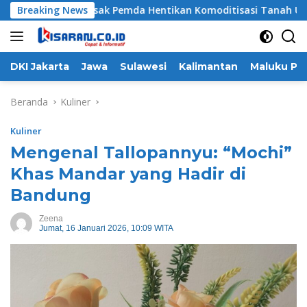
Langsung
ng Desak Pemda Hentikan Komoditisasi Tanah Ulayat Bekas K
Breaking News
ke
konten
DKI Jakarta
Jawa
Sulawesi
Kalimantan
Maluku Pa
Beranda
Kuliner
Kuliner
Mengenal Tallopannyu: “Mochi”
Khas Mandar yang Hadir di
Bandung
Zeena
Jumat, 16 Januari 2026, 10:09 WITA