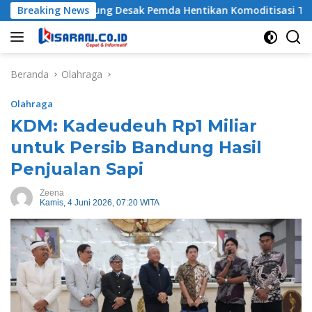
Langsung
 To Manurung Desak Pemda Hentikan Komoditisasi Tanah Ulaya
Breaking News
ke
konten
Beranda
Olahraga
Olahraga
KDM: Kadeudeuh Rp1 Miliar
untuk Persib Bandung Hasil
Penjualan Sapi
Zeena
Kamis, 4 Juni 2026, 07:20 WITA