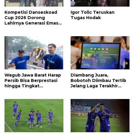
Kompetisi Danseskoad
Igor Tolic Teruskan
Cup 2026 Dorong
Tugas Hodak
Lahirnya Generasi Emas
Sepak Bola Indonesia
Wagub Jawa Barat Harap
Diambang Juara,
Persib Bisa Berprestasi
Bobotoh Diimbau Tertib
hingga Tingkat
Jelang Laga Terakhir
Internasional
Persib Bandung vs
Persijap Jepara