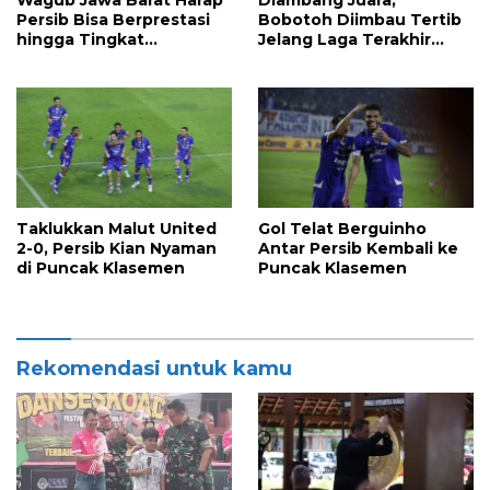
Persib Bisa Berprestasi
Bobotoh Diimbau Tertib
hingga Tingkat
Jelang Laga Terakhir
Internasional
Persib Bandung vs
Persijap Jepara
Taklukkan Malut United
Gol Telat Berguinho
2-0, Persib Kian Nyaman
Antar Persib Kembali ke
di Puncak Klasemen
Puncak Klasemen
Rekomendasi untuk kamu