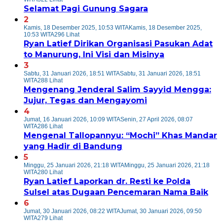
Selamat Pagi Gunung Sagara
2
Kamis, 18 Desember 2025, 10:53 WITA
Kamis, 18 Desember 2025,
10:53 WITA
296 Lihat
Ryan Latief Dirikan Organisasi Pasukan Adat
to Manurung, Ini Visi dan Misinya
3
Sabtu, 31 Januari 2026, 18:51 WITA
Sabtu, 31 Januari 2026, 18:51
WITA
288 Lihat
Mengenang Jenderal Salim Sayyid Mengga:
Jujur, Tegas dan Mengayomi
4
Jumat, 16 Januari 2026, 10:09 WITA
Senin, 27 April 2026, 08:07
WITA
286 Lihat
Mengenal Tallopannyu: “Mochi” Khas Mandar
yang Hadir di Bandung
5
Minggu, 25 Januari 2026, 21:18 WITA
Minggu, 25 Januari 2026, 21:18
WITA
280 Lihat
Ryan Latief Laporkan dr. Resti ke Polda
Sulsel atas Dugaan Pencemaran Nama Baik
6
Jumat, 30 Januari 2026, 08:22 WITA
Jumat, 30 Januari 2026, 09:50
WITA
279 Lihat