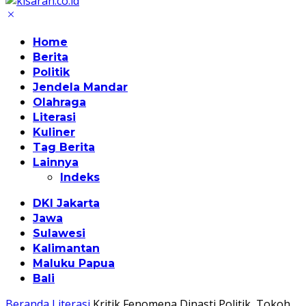
Home
Berita
Politik
Jendela Mandar
Olahraga
Literasi
Kuliner
Tag Berita
Lainnya
Indeks
DKI Jakarta
Jawa
Sulawesi
Kalimantan
Maluku Papua
Bali
Beranda
Literasi
Kritik Fenomena Dinasti Politik, Tokoh