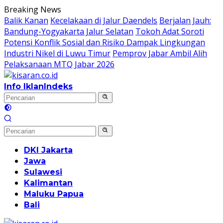
Langsung
Breaking News
ke
Balik Kanan
Kecelakaan di Jalur Daendels
Berjalan Jauh:
konten
Bandung-Yogyakarta Jalur Selatan
Tokoh Adat Soroti
Potensi Konflik Sosial dan Risiko Dampak Lingkungan
Industri Nikel di Luwu Timur
Pemprov Jabar Ambil Alih
Pelaksanaan MTQ Jabar 2026
Info Iklan
Indeks
DKI Jakarta
Jawa
Sulawesi
Kalimantan
Maluku Papua
Bali