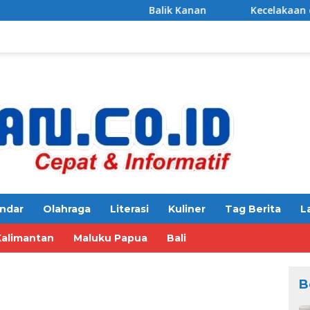
Balik Kanan
Kecelakaan di Jalur Daende
ndar
Olahraga
Literasi
Kuliner
Tag Berita
L
Kalimantan
Maluku Papua
Bali
B