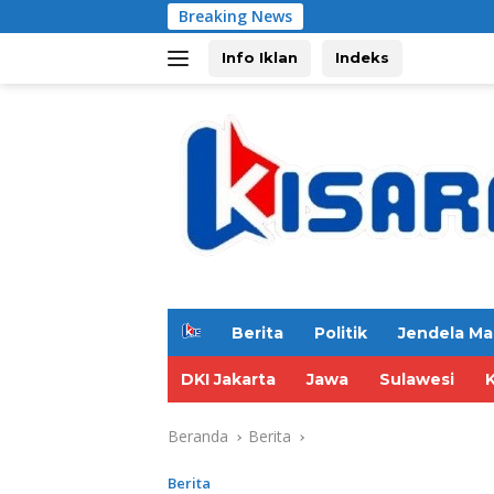
Langsung
Breaking News
ke
konten
Info Iklan
Indeks
H
Berita
Politik
Jendela Ma
o
m
DKI Jakarta
Jawa
Sulawesi
e
Beranda
Berita
Berita