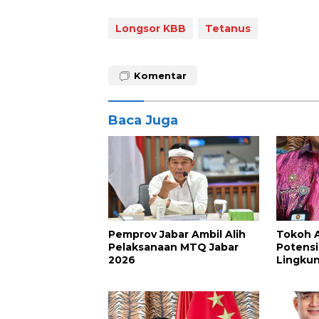
Longsor KBB
Tetanus
Komentar
Baca Juga
Pemprov Jabar Ambil Alih
Tokoh A
Pelaksanaan MTQ Jabar
Potens
2026
Lingku
Kawasan
di Luwu