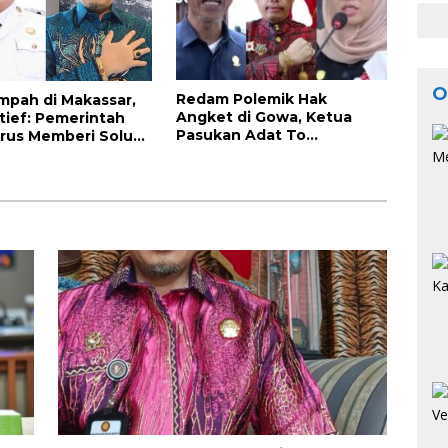
O
Redam Polemik Hak
mpah di Makassar,
Angket di Gowa, Ketua
tief: Pemerintah
Pasukan Adat To
rus Memberi Solusi
Manurung Minta Semua
Pihak Jaga Keharmonisan