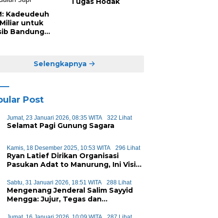
Tugas Hodak
: Kadeudeuh
Miliar untuk
sib Bandung
il Penjualan
i
Selengkapnya
ular Post
Jumat, 23 Januari 2026, 08:35 WITA
322 Lihat
Selamat Pagi Gunung Sagara
Kamis, 18 Desember 2025, 10:53 WITA
296 Lihat
Ryan Latief Dirikan Organisasi
Pasukan Adat to Manurung, Ini Visi
dan Misinya
Sabtu, 31 Januari 2026, 18:51 WITA
288 Lihat
Mengenang Jenderal Salim Sayyid
Mengga: Jujur, Tegas dan
Mengayomi
Jumat, 16 Januari 2026, 10:09 WITA
287 Lihat