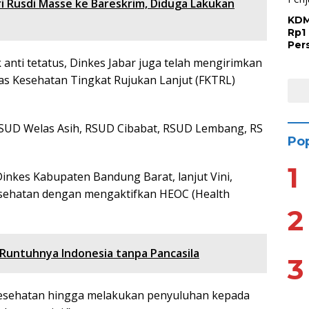
ri Rusdi Masse ke Bareskrim, Diduga Lakukan
KDM
Rp1 
Per
Has
 anti tetatus, Dinkes Jabar juga telah mengirimkan
Sap
tas Kesehatan Tingkat Rujukan Lanjut (FKTRL)
RSUD Welas Asih, RSUD Cibabat, RSUD Lembang, RS
Pop
1
nkes Kabupaten Bandung Barat, lanjut Vini,
esehatan dengan mengaktifkan HEOC (Health
2
Runtuhnya Indonesia tanpa Pancasila
3
kesehatan hingga melakukan penyuluhan kepada