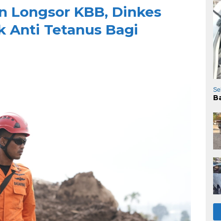
 Longsor KBB, Dinkes
k Anti Tetanus Bagi
Se
B