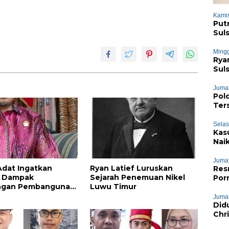
Kamis
Put
Sul
Mingg
Rya
Sul
Bai
Jumat
Pol
Ter
Selas
Kas
Nai
Jumat
dat Ingatkan
Ryan Latief Luruskan
Res
i Dampak
Sejarah Penemuan Nikel
Por
ngan Pembangunan
Luwu Timur
 Industri Nikel IHIP
Jumat
Did
 Timur
Chr
Phie