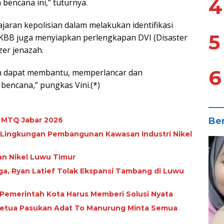
4
bencana ini,” tuturnya.
aran kepolisian dalam melakukan identifikasi
5
 KBB juga menyiapkan perlengkapan DVI (Disaster
ezer jenazah.
6
an dapat membantu, memperlancar dan
encana,” pungkas Vini.(*)
Ber
n MTQ Jabar 2026
 Lingkungan Pembangunan Kawasan Industri Nikel
an Nikel Luwu Timur
a, Ryan Latief Tolak Ekspansi Tambang di Luwu
: Pemerintah Kota Harus Memberi Solusi Nyata
Ketua Pasukan Adat To Manurung Minta Semua