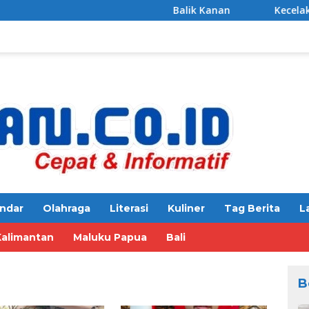
Balik Kanan
Kecelakaan di J
ndar
Olahraga
Literasi
Kuliner
Tag Berita
L
Kalimantan
Maluku Papua
Bali
B