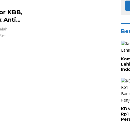
or KBB,
k Anti
telah
Ber
ang…
Kom
Lah
Ind
KDM
Rp1 
Per
Has
Sap