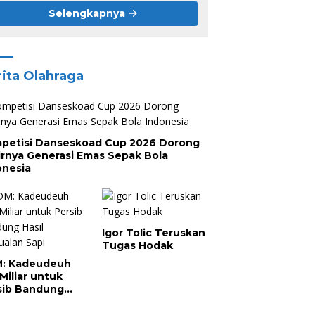
Selengkapnya
ita Olahraga
petisi Danseskoad Cup 2026 Dorong
irnya Generasi Emas Sepak Bola
onesia
Igor Tolic Teruskan
Tugas Hodak
: Kadeudeuh
Miliar untuk
sib Bandung
il Penjualan
i