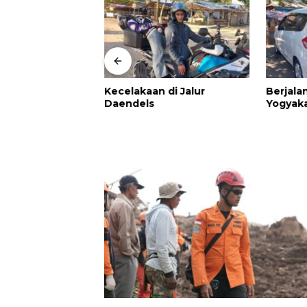
Kecelakaan di Jalur
Berjala
n
Daendels
Yogyaka