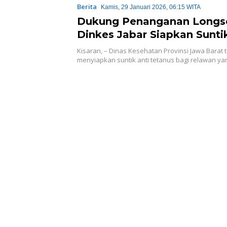
Berita
Kamis, 29 Januari 2026, 06:15 WITA
Dukung Penanganan Longs
Dinkes Jabar Siapkan Sunti
Tetanus Bagi Relawan
Kisaran, – Dinas Kesehatan Provinsi Jawa Barat 
menyiapkan suntik anti tetanus bagi relawan y