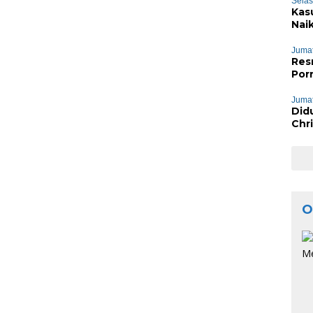
Selas
Kas
Nai
Jumat
Res
Por
Jumat
Did
Chr
Phie
O