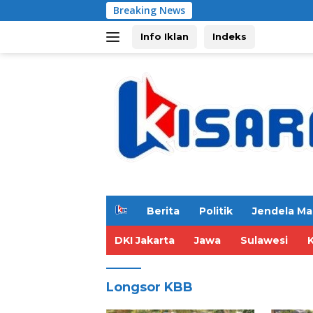
Langsung
Breaking News
ke
konten
Info Iklan
Indeks
H
Berita
Politik
Jendela Ma
o
m
DKI Jakarta
Jawa
Sulawesi
e
Longsor KBB