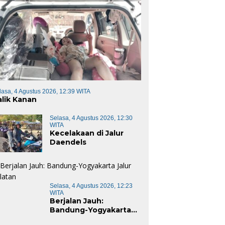
rov Jabar Ambil Alih
Tokoh Adat Ingatkan
R
ksanaan MTQ Jabar
Potensi Dampak
S
6
Lingkungan Pembangunan
L
lasa, 4 Agustus 2026, 12:39 WITA
Kawasan Industri Nikel IHIP
alik Kanan
di Luwu Timur
Selasa, 4 Agustus 2026, 12:30
WITA
Kecelakaan di Jalur
Daendels
Selasa, 4 Agustus 2026, 12:23
WITA
Berjalan Jauh:
Bandung-Yogyakarta
Jalur Selatan