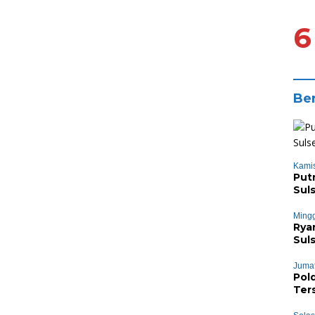
6
Ber
Kamis
Put
Sul
Mingg
Rya
Sul
Bai
Jumat
Pol
Ter