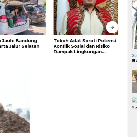
n Jauh: Bandung-
Tokoh Adat Soroti Potensi
Pemp
rta Jalur Selatan
Konflik Sosial dan Risiko
Pela
Dampak Lingkungan
202
Se
Industri Nikel di Luwu
B
Timur