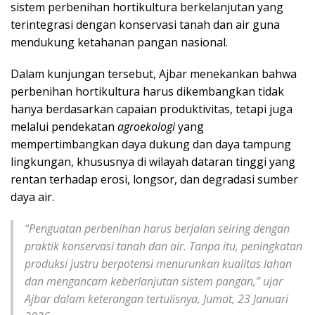
sistem perbenihan hortikultura berkelanjutan yang
terintegrasi dengan konservasi tanah dan air guna
mendukung ketahanan pangan nasional.
Dalam kunjungan tersebut, Ajbar menekankan bahwa
perbenihan hortikultura harus dikembangkan tidak
hanya berdasarkan capaian produktivitas, tetapi juga
melalui pendekatan
agroekologi
yang
mempertimbangkan daya dukung dan daya tampung
lingkungan, khususnya di wilayah dataran tinggi yang
rentan terhadap erosi, longsor, dan degradasi sumber
daya air.
“Penguatan perbenihan harus berjalan seiring dengan
praktik konservasi tanah dan air. Tanpa itu, peningkatan
produksi justru berpotensi menurunkan kualitas lahan
dan mengancam keberlanjutan sistem pangan,” ujar
Ajbar dalam keterangan tertulisnya, Jumat, 23 Januari