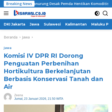
Langsung
 Adat To Manurung Desak Pemda Hentikan Komoditisasi Tanah
Breaking News
ke
konten
DKI Jakarta
Jawa
Sulawesi
Kalimantan
Maluku Pa
Beranda
Jawa
Jawa
Komisi IV DPR RI Dorong
Penguatan Perbenihan
Hortikultura Berkelanjutan
Berbasis Konservasi Tanah dan
Air
Zeena
Jumat, 23 Januari 2026, 21:50 WITA