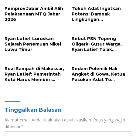
Pemprov Jabar Ambil Alih
Tokoh Adat Ingatkan
Pelaksanaan MTQ Jabar
Potensi Dampak
2026
Lingkungan
Pembangunan Kawasan
Industri Nikel IHIP di
Luwu Timur
Ryan Latief Luruskan
Sebut PSN Topeng
Sejarah Penemuan Nikel
Oligarki Gusur Warga,
Luwu Timur
Ryan Latief Tolak
Ekspansi Tambang di
Luwu Timur
Soal Sampah di Makassar,
Redam Polemik Hak
Ryan Latief: Pemerintah
Angket di Gowa, Ketua
Kota Harus Memberi
Pasukan Adat To
Solusi Nyata
Manurung Minta Semua
Pihak Jaga Keharmonisan
Tinggalkan Balasan
Alamat email Anda tidak akan dipublikasikan.
Ruas yang wajib
ditandai
*