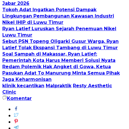
Jabar 2026
Tokoh Adat Ingatkan Potensi Dampak
Lingkungan Pembangunan Kawasan Industri
Nikel IHIP di Luwu Timur
Ryan Latief Luruskan Sejarah Penemuan Nikel
Luwu Timur
Sebut PSN Topeng Oligarki Gusur Warga, Ryan
Latief Tolak Ekspansi Tambang di Luwu Timur
Soal Sampah di Makassar, Ryan Latief:
Pemerintah Kota Harus Memberi Solusi Nyata
Redam Polemik Hak Angket di Gowa, Ketua
Pasukan Adat To Manurung Minta Semua Pihak
Jaga Keharmonisan
klinik kecantikan
Malpraktik
Resty Aesthetic
Clinic
Komentar