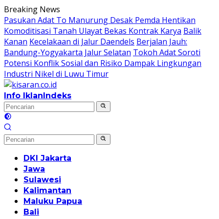
Langsung
Breaking News
ke
Pasukan Adat To Manurung Desak Pemda Hentikan
konten
Komoditisasi Tanah Ulayat Bekas Kontrak Karya
Balik
Kanan
Kecelakaan di Jalur Daendels
Berjalan Jauh:
Bandung-Yogyakarta Jalur Selatan
Tokoh Adat Soroti
Potensi Konflik Sosial dan Risiko Dampak Lingkungan
Industri Nikel di Luwu Timur
Info Iklan
Indeks
DKI Jakarta
Jawa
Sulawesi
Kalimantan
Maluku Papua
Bali