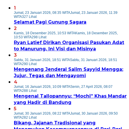
1
Jumat, 23 Januari 2026, 08:35 WITA
Jumat, 23 Januari 2026, 11:39
WITA
327 Lihat
Selamat Pagi Gunung Sagara
2
Kamis, 18 Desember 2025, 10:53 WITA
Kamis, 18 Desember 2025,
10:53 WITA
298 Lihat
Ryan Latief Dirikan Organisasi Pasukan Adat
to Manurung, Ini Visi dan Misinya
3
Sabtu, 31 Januari 2026, 18:51 WITA
Sabtu, 31 Januari 2026, 18:51
WITA
290 Lihat
Mengenang Jenderal Salim Sayyid Mengga:
Jujur, Tegas dan Mengayomi
4
Jumat, 16 Januari 2026, 10:09 WITA
Senin, 27 April 2026, 08:07
WITA
288 Lihat
Mengenal Tallopannyu: “Mochi” Khas Mandar
yang Hadir di Bandung
5
Jumat, 30 Januari 2026, 08:22 WITA
Jumat, 30 Januari 2026, 09:50
WITA
282 Lihat
Bikang, Jajanan Tradisional yang