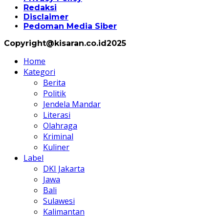
Redaksi
Disclaimer
Pedoman Media Siber
Copyright@kisaran.co.id2025
Home
Kategori
Berita
Politik
Jendela Mandar
Literasi
Olahraga
Kriminal
Kuliner
Label
DKI Jakarta
Jawa
Bali
Sulawesi
Kalimantan