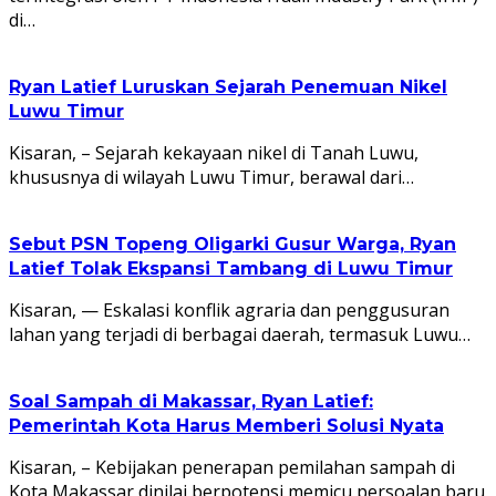
di…
Ryan Latief Luruskan Sejarah Penemuan Nikel
Luwu Timur
Kisaran, – Sejarah kekayaan nikel di Tanah Luwu,
khususnya di wilayah Luwu Timur, berawal dari…
Sebut PSN Topeng Oligarki Gusur Warga, Ryan
Latief Tolak Ekspansi Tambang di Luwu Timur
Kisaran, — Eskalasi konflik agraria dan penggusuran
lahan yang terjadi di berbagai daerah, termasuk Luwu…
Soal Sampah di Makassar, Ryan Latief:
Pemerintah Kota Harus Memberi Solusi Nyata
Kisaran, – Kebijakan penerapan pemilahan sampah di
Kota Makassar dinilai berpotensi memicu persoalan baru