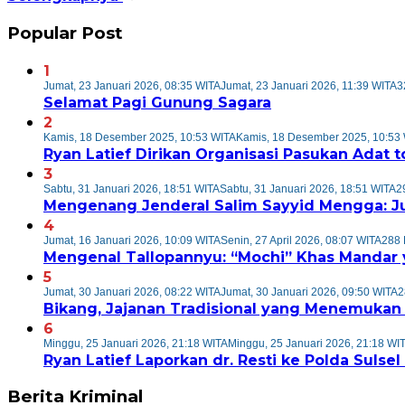
Popular Post
1
Jumat, 23 Januari 2026, 08:35 WITA
Jumat, 23 Januari 2026, 11:39 WITA
3
Selamat Pagi Gunung Sagara
2
Kamis, 18 Desember 2025, 10:53 WITA
Kamis, 18 Desember 2025, 10:53
Ryan Latief Dirikan Organisasi Pasukan Adat t
3
Sabtu, 31 Januari 2026, 18:51 WITA
Sabtu, 31 Januari 2026, 18:51 WITA
2
Mengenang Jenderal Salim Sayyid Mengga: J
4
Jumat, 16 Januari 2026, 10:09 WITA
Senin, 27 April 2026, 08:07 WITA
288 
Mengenal Tallopannyu: “Mochi” Khas Mandar 
5
Jumat, 30 Januari 2026, 08:22 WITA
Jumat, 30 Januari 2026, 09:50 WITA
2
Bikang, Jajanan Tradisional yang Menemukan
6
Minggu, 25 Januari 2026, 21:18 WITA
Minggu, 25 Januari 2026, 21:18 WI
Ryan Latief Laporkan dr. Resti ke Polda Suls
Berita Kriminal