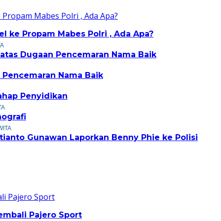
el ke Propam Mabes Polri , Ada Apa?
TA
el atas Dugaan Pencemaran Nama Baik
ka Pencemaran Nama Baik
ahap Penyidikan
TA
ografi
WITA
ianto Gunawan Laporkan Benny Phie ke Polisi
mbali Pajero Sport