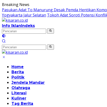
Langsung
Breaking News
ke
Pasukan Adat To Manurung Desak Pemda Hentikan Komodi
konten
Yogyakarta Jalur Selatan
Tokoh Adat Soroti Potensi Konfli
Info Iklan
Indeks
Home
Berita
Politik
Jendela Mandar
Olahraga
Literasi
Kuliner
Tag Berita