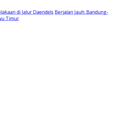
lakaan di Jalur Daendels
Berjalan Jauh: Bandung-
uwu Timur