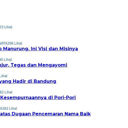
23 Lihat
 WITA
296 Lihat
o Manurung, Ini Visi dan Misinya
90 Lihat
ujur, Tegas dan Mengayomi
Lihat
yang Hadir di Bandung
82 Lihat
 Kesempurnaannya di Pori-Pori
TA
282 Lihat
el atas Dugaan Pencemaran Nama Baik