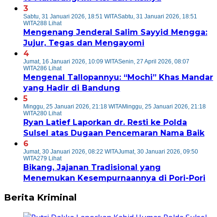
3
Sabtu, 31 Januari 2026, 18:51 WITA
Sabtu, 31 Januari 2026, 18:51
WITA
288 Lihat
Mengenang Jenderal Salim Sayyid Mengga:
Jujur, Tegas dan Mengayomi
4
Jumat, 16 Januari 2026, 10:09 WITA
Senin, 27 April 2026, 08:07
WITA
286 Lihat
Mengenal Tallopannyu: “Mochi” Khas Mandar
yang Hadir di Bandung
5
Minggu, 25 Januari 2026, 21:18 WITA
Minggu, 25 Januari 2026, 21:18
WITA
280 Lihat
Ryan Latief Laporkan dr. Resti ke Polda
Sulsel atas Dugaan Pencemaran Nama Baik
6
Jumat, 30 Januari 2026, 08:22 WITA
Jumat, 30 Januari 2026, 09:50
WITA
279 Lihat
Bikang, Jajanan Tradisional yang
Menemukan Kesempurnaannya di Pori-Pori
Berita Kriminal