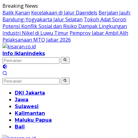
Langsung
Breaking News
ke
Balik Kanan
Kecelakaan di Jalur Daendels
Berjalan Jauh:
konten
Bandung-Yogyakarta Jalur Selatan
Tokoh Adat Soroti
Potensi Konflik Sosial dan Risiko Dampak Lingkungan
Industri Nikel di Luwu Timur
Pemprov Jabar Ambil Alih
Pelaksanaan MTQ Jabar 2026
Info Iklan
Indeks
DKI Jakarta
Jawa
Sulawesi
Kalimantan
Maluku Papua
Bali