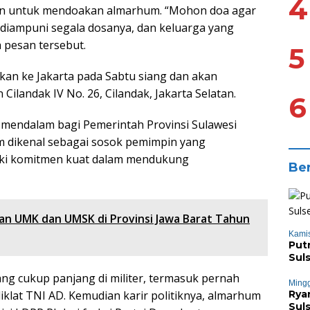
4
kan untuk mendoakan almarhum. “Mohon doa agar
diampuni segala dosanya, dan keluarga yang
 pesan tersebut.
5
an ke Jakarta pada Sabtu siang dan akan
ilandak IV No. 26, Cilandak, Jakarta Selatan.
6
mendalam bagi Pemerintah Provinsi Sulawesi
m dikenal sebagai sosok pemimpin yang
iliki komitmen kuat dalam mendukung
Ber
n UMK dan UMSK di Provinsi Jawa Barat Tahun
Kamis
Put
Sul
ang cukup panjang di militer, termasuk pernah
Mingg
klat TNI AD. Kemudian karir politiknya, almarhum
Rya
Sul