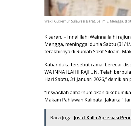
Wakil Gubernur Sulawesi Barat. Salim S. Mengga. (Fot
Kisaran, – Innalillahi Wainnailaihi rajiu
Mengga, meninggal dunia Sabtu (31/
terakhirnya di Rumah Sakit Siloam, Mak
Kabar duka tersebut ramai beredar di
WA INNA ILAIHI RAJI’UN, Telah berpul
Hari Sabtu, 31 Januari 2026,” demikian
“InsyaAllah almarhum akan dikebumikan
Makam Pahlawan Kalibata, Jakarta,” ta
Baca Juga
Jusuf Kalla Apresiasi Pe