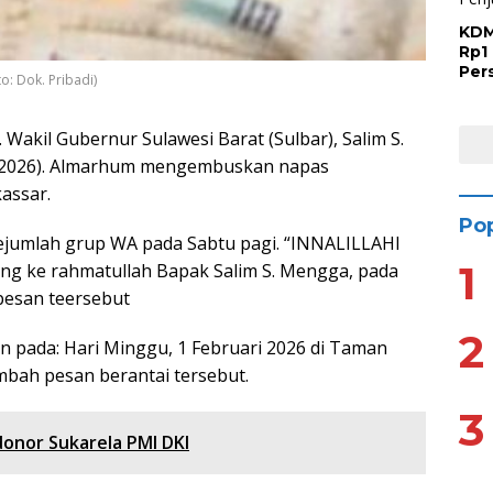
KDM
Rp1 
Per
o: Dok. Pribadi)
Has
Sap
n. Wakil Gubernur Sulawesi Barat (Sulbar), Salim S.
1/2026). Almarhum mengembuskan napas
assar.
Pop
sejumlah grup WA pada Sabtu pagi. “INNALILLAHI
1
ang ke rahmatullah Bapak Salim S. Mengga, pada
 pesan teersebut
2
 pada: Hari Minggu, 1 Februari 2026 di Taman
mbah pesan berantai tersebut.
3
ndonor Sukarela PMI DKI