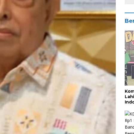
Ber
Kom
Lah
Ind