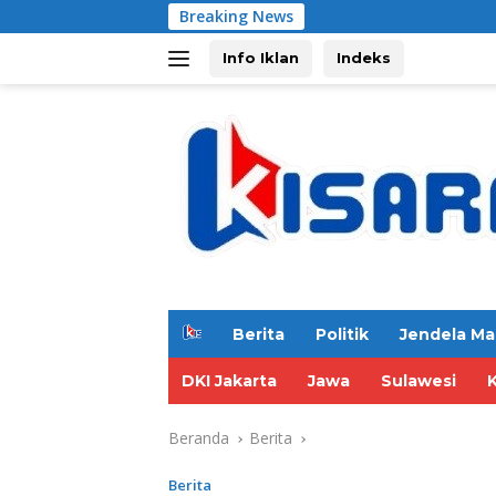
Langsung
Breaking News
ke
konten
Info Iklan
Indeks
H
Berita
Politik
Jendela Ma
o
m
DKI Jakarta
Jawa
Sulawesi
e
Beranda
Berita
Berita