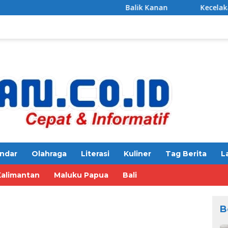
Balik Kanan
Kecelakaan di Jalur Daend
ndar
Olahraga
Literasi
Kuliner
Tag Berita
L
Kalimantan
Maluku Papua
Bali
B