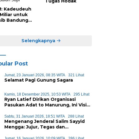
Tugas Hodak
: Kadeudeuh
Miliar untuk
sib Bandung
il Penjualan
i
Selengkapnya
ular Post
Jumat, 23 Januari 2026, 08:35 WITA
321 Lihat
Selamat Pagi Gunung Sagara
Kamis, 18 Desember 2025, 10:53 WITA
295 Lihat
Ryan Latief Dirikan Organisasi
Pasukan Adat to Manurung, Ini Visi
dan Misinya
Sabtu, 31 Januari 2026, 18:51 WITA
288 Lihat
Mengenang Jenderal Salim Sayyid
Mengga: Jujur, Tegas dan
Mengayomi
Jumat, 16 Januari 2026, 10:09 WITA
286 Lihat