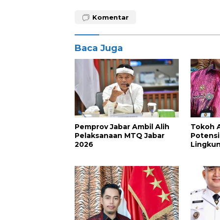
Komentar
Baca Juga
Pemprov Jabar Ambil Alih
Tokoh A
Pelaksanaan MTQ Jabar
Potens
2026
Lingku
Kawasan
di Luwu