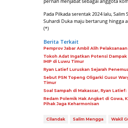
pernah menjabat sebagai anggota komisi
Pada Pilkada serentak 2024 lalu, Sal
Suhardi Duka maju bertarung hingga ak
(*)
Berita Terkait
Pemprov Jabar Ambil Alih Pelaksanaa
Tokoh Adat Ingatkan Potensi Dampak
IHIP di Luwu Timur
Ryan Latief Luruskan Sejarah Penemu
Sebut PSN Topeng Oligarki Gusur Warg
Timur
Soal Sampah di Makassar, Ryan Latief
Redam Polemik Hak Angket di Gowa, 
Pihak Jaga Keharmonisan
Cilandak
Salim Mengga
Wakil G