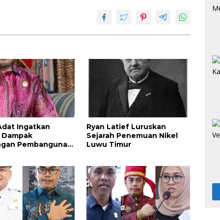
dat Ingatkan
Ryan Latief Luruskan
i Dampak
Sejarah Penemuan Nikel
ngan Pembangunan
Luwu Timur
 Industri Nikel IHIP
 Timur