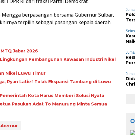
 I DPR RI dari fraksi Partai Demokrat.
Bai
Jumat
im S Mengga berpasangan bersama Gubernur Sulbar,
Pol
Ter
hirnya terpilih sebagai pasangan kepala daerah.
Selas
Kas
Nai
n MTQ Jabar 2026
Jumat
Res
 Lingkungan Pembangunan Kawasan Industri Nikel
Por
an Nikel Luwu Timur
Jumat
Did
a, Ryan Latief Tolak Ekspansi Tambang di Luwu
Chr
Phie
: Pemerintah Kota Harus Memberi Solusi Nyata
Ketua Pasukan Adat To Manurung Minta Semua
O
ubernur