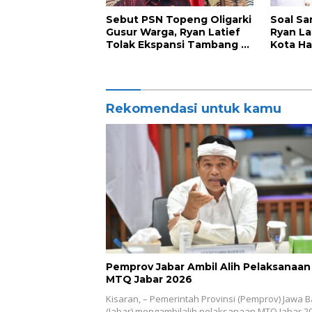
Sebut PSN Topeng Oligarki
Soal Sa
Gusur Warga, Ryan Latief
Ryan La
Tolak Ekspansi Tambang di
Kota Ha
Luwu Timur
Nyata
Rekomendasi untuk kamu
Pemprov Jabar Ambil Alih Pelaksanaan
MTQ Jabar 2026
Kisaran, – Pemerintah Provinsi (Pemprov) Jawa B
(Jabar) mengambilalih pelaksanaan MTQ Jabar 20