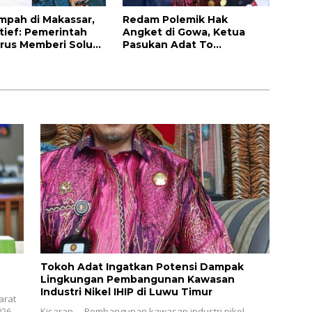
mpah di Makassar,
Redam Polemik Hak
tief: Pemerintah
Angket di Gowa, Ketua
rus Memberi Solusi
Pasukan Adat To
Manurung Minta Semua
Pihak Jaga Keharmonisan
Tokoh Adat Ingatkan Potensi Dampak
Lingkungan Pembangunan Kawasan
Industri Nikel IHIP di Luwu Timur
arat
26.
Kisaran, – Pembangunan kawasan industri nikel