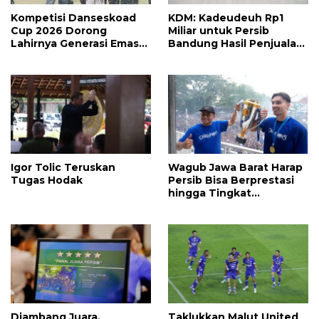
Kompetisi Danseskoad
KDM: Kadeudeuh Rp1
Cup 2026 Dorong
Miliar untuk Persib
Lahirnya Generasi Emas
Bandung Hasil Penjualan
Sepak Bola Indonesia
Sapi
Igor Tolic Teruskan
Wagub Jawa Barat Harap
Tugas Hodak
Persib Bisa Berprestasi
hingga Tingkat
Internasional
Diambang Juara,
Taklukkan Malut United