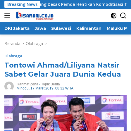
Langsung
t To Manurung Desak Pemda Hentikan Komoditisasi Tanah Ula
Breaking News
ke
konten
DKI Jakarta
Jawa
Sulawesi
Kalimantan
Maluku Pa
Beranda
Olahraga
Olahraga
Tontowi Ahmad/Liliyana Natsir
Sabet Gelar Juara Dunia Kedua
Rahmat Zena
-
Topik Berita
Minggu, 17 Maret 2019, 08:32 WITA