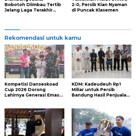
Bobotoh Diimbau Tertib
2-0, Persib Kian Nyaman
Jelang Laga Terakhir
di Puncak Klasemen
Persib Bandung vs
Persijap Jepara
Rekomendasi untuk kamu
Kompetisi Danseskoad
KDM: Kadeudeuh Rp1
Cup 2026 Dorong
Miliar untuk Persib
Lahirnya Generasi Emas
Bandung Hasil Penjualan
Sepak Bola Indonesia
Sapi