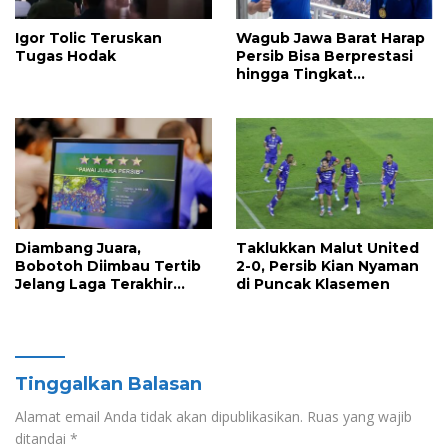
Igor Tolic Teruskan
Wagub Jawa Barat Harap
Tugas Hodak
Persib Bisa Berprestasi
hingga Tingkat
Internasional
Diambang Juara,
Taklukkan Malut United
Bobotoh Diimbau Tertib
2-0, Persib Kian Nyaman
Jelang Laga Terakhir
di Puncak Klasemen
Persib Bandung vs
Persijap Jepara
Tinggalkan Balasan
Alamat email Anda tidak akan dipublikasikan.
Ruas yang wajib
ditandai
*