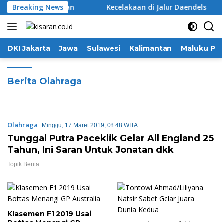
Langsung
Breaking News
Balik Kanan
Kecelakaan di Jalur Daendels
ke
konten
DKI Jakarta
Jawa
Sulawesi
Kalimantan
Maluku Pa
Berita Olahraga
Olahraga
Minggu, 17 Maret 2019, 08:48 WITA
Tunggal Putra Paceklik Gelar All England 25
Tahun, Ini Saran Untuk Jonatan dkk
Topik Berita
Klasemen F1 2019 Usai