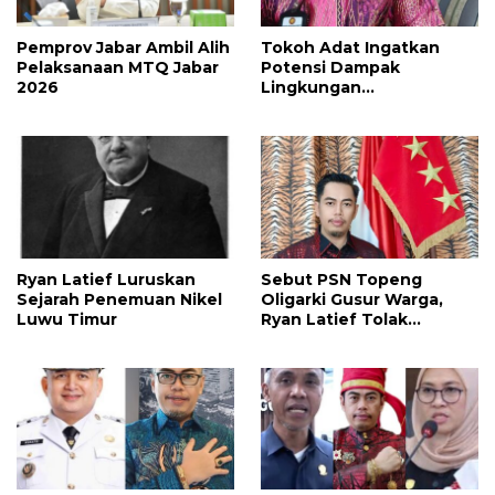
Pemprov Jabar Ambil Alih
Tokoh Adat Ingatkan
Pelaksanaan MTQ Jabar
Potensi Dampak
2026
Lingkungan
Pembangunan Kawasan
Industri Nikel IHIP di
Luwu Timur
Ryan Latief Luruskan
Sebut PSN Topeng
Sejarah Penemuan Nikel
Oligarki Gusur Warga,
Luwu Timur
Ryan Latief Tolak
Ekspansi Tambang di
Luwu Timur