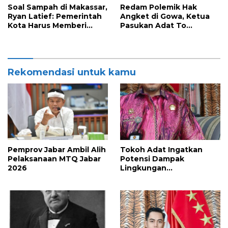
Soal Sampah di Makassar,
Redam Polemik Hak
Ryan Latief: Pemerintah
Angket di Gowa, Ketua
Kota Harus Memberi
Pasukan Adat To
Solusi Nyata
Manurung Minta Semua
Pihak Jaga Keharmonisan
Rekomendasi untuk kamu
Pemprov Jabar Ambil Alih
Tokoh Adat Ingatkan
Pelaksanaan MTQ Jabar
Potensi Dampak
2026
Lingkungan
Pembangunan Kawasan
Industri Nikel IHIP di
Luwu Timur