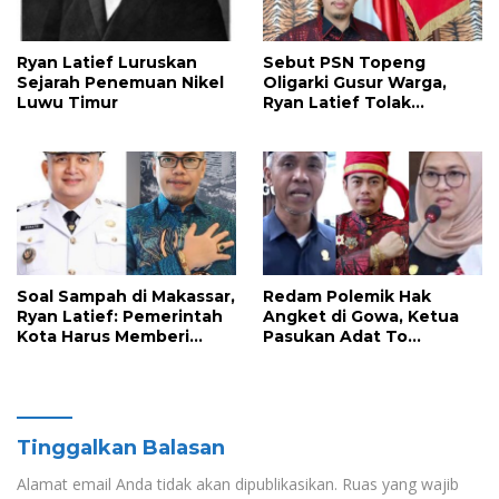
Ryan Latief Luruskan
Sebut PSN Topeng
Sejarah Penemuan Nikel
Oligarki Gusur Warga,
Luwu Timur
Ryan Latief Tolak
Ekspansi Tambang di
Luwu Timur
Soal Sampah di Makassar,
Redam Polemik Hak
Ryan Latief: Pemerintah
Angket di Gowa, Ketua
Kota Harus Memberi
Pasukan Adat To
Solusi Nyata
Manurung Minta Semua
Pihak Jaga Keharmonisan
Tinggalkan Balasan
Alamat email Anda tidak akan dipublikasikan.
Ruas yang wajib