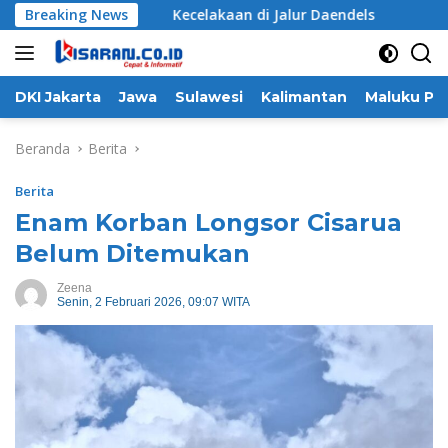
Langsung
ik Kanan
Breaking News
Kecelakaan di Jalur Daendels
Berjala
ke
konten
DKI Jakarta
Jawa
Sulawesi
Kalimantan
Maluku Pa
Beranda
Berita
Berita
Enam Korban Longsor Cisarua
Belum Ditemukan
Zeena
Senin, 2 Februari 2026, 09:07 WITA